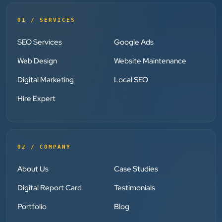
”
★★★★★
01 / SERVICES
Clients Now has been an excellent digital partner for
Aarya Endocrine Center. Their team created a
SEO Services
Google Ads
professional online presence, improved our visibility,
Web Design
Website Maintenance
and supported us with prompt, reliable service. They
understand healthcare marketing and communicate
Digital Marketing
Local SEO
clearly throughout every stage. We highly
Hire Expert
recommend them for website development and
digital marketing services
02 / COMPANY
Dr. S. K. Agarwal
Aarya Endocrine Center
About Us
Case Studies
”
Digital Report Card
Testimonials
★★★★★
Portfolio
Blog
Absolutely happy with Clients Now Technologies!