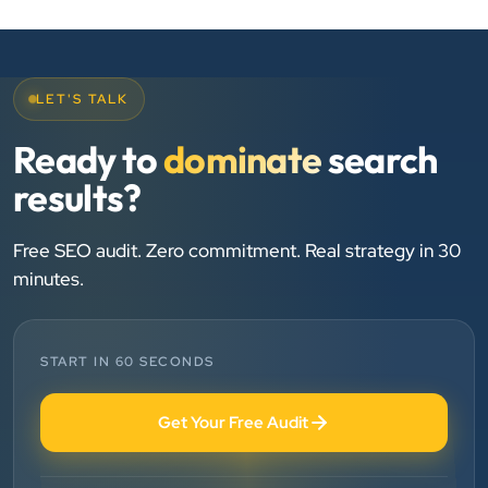
and his team — the company’s SEO services have
played a huge role in my company’s growth.
LET'S TALK
Chirag Patel
Ready to
dominate
search
Rudra Equipment
”
results?
★★★★★
Free SEO audit. Zero commitment. Real strategy in 30
We are working last 4 years with Clients Now
minutes.
Technologies. Our experience is best. Good service
provider.
START IN 60 SECONDS
Anjil jain
Vinglob Greentech
Get Your Free Audit