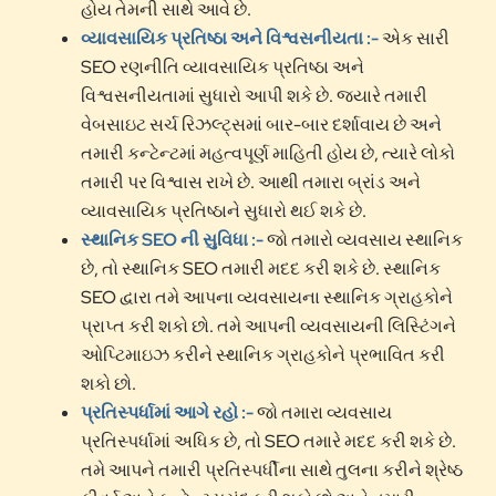
હોય તેમની સાથે આવે છે.
વ્યાવસાયિક પ્રતિષ્ઠા અને વિશ્વસનીયતા :-
એક સારી
SEO રણનીતિ વ્યાવસાયિક પ્રતિષ્ઠા અને
વિશ્વસનીયતામાં સુધારો આપી શકે છે. જ્યારે તમારી
વેબસાઇટ સર્ચ રિઝલ્ટ્સમાં બાર-બાર દર્શાવાય છે અને
તમારી કન્ટેન્ટમાં મહત્વપૂર્ણ માહિતી હોય છે, ત્યારે લોકો
તમારી પર વિશ્વાસ રાખે છે. આથી તમારા બ્રાંડ અને
વ્યાવસાયિક પ્રતિષ્ઠાને સુધારો થઈ શકે છે.
સ્થાનિક SEO ની સુવિધા :-
જો તમારો વ્યવસાય સ્થાનિક
છે, તો સ્થાનિક SEO તમારી મદદ કરી શકે છે. સ્થાનિક
SEO દ્વારા તમે આપના વ્યવસાયના સ્થાનિક ગ્રાહકોને
પ્રાપ્ત કરી શકો છો. તમે આપની વ્યવસાયની લિસ્ટિંગને
ઓપ્ટિમાઇઝ કરીને સ્થાનિક ગ્રાહકોને પ્રભાવિત કરી
શકો છો.
પ્રતિસ્પર્ધામાં આગે રહો :-
જો તમારા વ્યવસાય
પ્રતિસ્પર્ધામાં અધિક છે, તો SEO તમારે મદદ કરી શકે છે.
તમે આપને તમારી પ્રતિસ્પર્ધીના સાથે તુલના કરીને શ્રેષ્ઠ