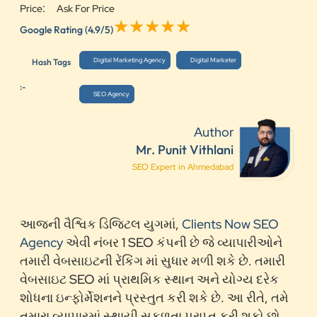
:
Price
Ask For Price
Google Rating
(4.9/5)
Digital Marketing Agency
Digital Marketer
Hash Tags
:-
SEO Agency
Author
Mr. Punit Vithlani
SEO Expert in Ahmedabad
આજની વૈશ્વિક ડિજિટલ યુગમાં,
Clients Now SEO
Agency
એવી નંબર 1 SEO કંપની છે જે વ્યાપારીઓને
તમારી વેબસાઇટની રેંકિંગ માં સુધાર મળી શકે છે. તમારી
વેબસાઇટ SEO માં પ્રાથમિક સ્થાન અને યોગ્ય દરેક
શોધના ઇન્ફોર્મેશનને પ્રસ્તુત કરી શકે છે. આ રીતે, તમે
તમારા વ્યાપારમાં સ્થાયી સફળતા પ્રાપ્ત કરી શકો છો