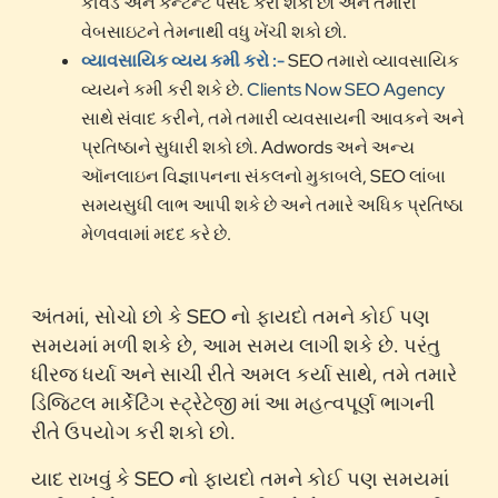
કીવર્ડ અને કન્ટેન્ટ પસંદ કરી શકો છો અને તમારી
વેબસાઇટને તેમનાથી વધુ ખેંચી શકો છો.
વ્યાવસાયિક વ્યય કમી કરો :-
SEO તમારો વ્યાવસાયિક
વ્યયને કમી કરી શકે છે.
Clients Now SEO Agency
સાથે સંવાદ કરીને, તમે તમારી વ્યવસાયની આવકને અને
પ્રતિષ્ઠાને સુધારી શકો છો. Adwords અને અન્ય
ઑનલાઇન વિજ્ઞાપનના સંકલનો મુકાબલે, SEO લાંબા
સમયસુધી લાભ આપી શકે છે અને તમારે અધિક પ્રતિષ્ઠા
મેળવવામાં મદદ કરે છે.
અંતમાં, સોચો છો કે SEO નો ફાયદો તમને કોઈ પણ
સમયમાં મળી શકે છે, આમ સમય લાગી શકે છે. પરંતુ
ધીરજ ધર્યા અને સાચી રીતે અમલ કર્યા સાથે, તમે તમારે
ડિજિટલ માર્કેટિંગ સ્ટ્રેટેજી માં આ મહત્વપૂર્ણ ભાગની
રીતે ઉપયોગ કરી શકો છો.
યાદ રાખવું કે SEO નો ફાયદો તમને કોઈ પણ સમયમાં