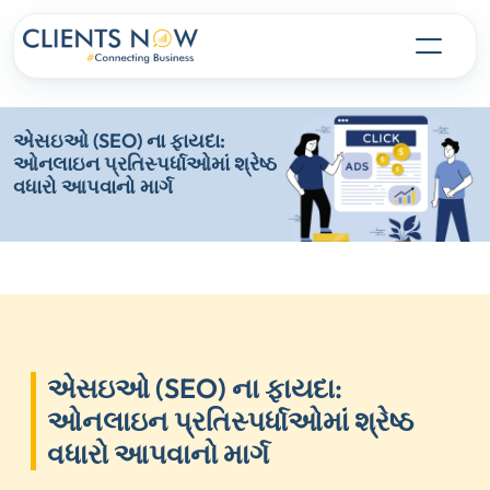
એસઇઓ (SEO) ના ફાયદા:
ઓનલાઇન પ્રતિસ્પર્ધાઓમાં શ્રેષ્ઠ
વધારો આપવાનો માર્ગ
એસઇઓ (SEO) ના ફાયદા:
ઓનલાઇન પ્રતિસ્પર્ધાઓમાં શ્રેષ્ઠ
વધારો આપવાનો માર્ગ