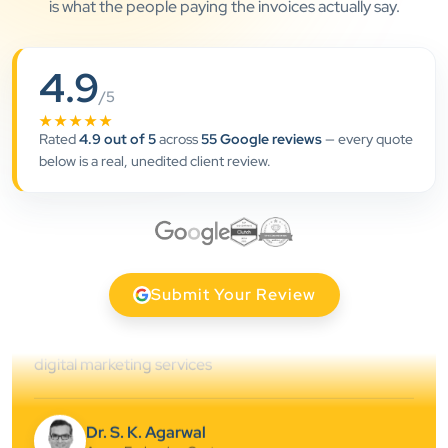
is what the people paying the invoices actually say.
”
4.9
/5
★★★★★
★★★★★
Rated
4.9 out of 5
across
55 Google reviews
— every quote
Clients Now has been an excellent digital partner for
below is a real, unedited client review.
Aarya Endocrine Center. Their team created a
professional online presence, improved our visibility,
and supported us with prompt, reliable service. They
understand healthcare marketing and communicate
clearly throughout every stage. We highly
Submit Your Review
recommend them for website development and
digital marketing services
Dr. S. K. Agarwal
Aarya Endocrine Center