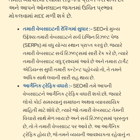
અને આપને ઓનલાઇન જગતમાં ઉચિત પ્રભાવ
મોકલવામાં મદદ મળી શકે છે.
તમારી વેબસાઇટની રેંકિંગમાં સુધાર :-
SEOનો મુખ્ય
ઉદ્દેશ્ય તમારી વેબસાઇટને સર્ચ ઇંજિન રિઝલ્ટ પેજ
(SERPs) માં વધુ યોગ્ય સ્થાન પ્રાપ્ત કરવું છે. જ્યારે
તમારી વેબસાઇટ સર્ચ રિઝલ્ટ્સમાં સારી રેંક કરે છે, ત્યારે
તમારી વેબસાઇટ વધુ દ્રશ્યમાં આવે છે અને તમારા ટાર્ગેટ
એડિયન્સ સુધી તમારી કન્ટેન્ટ પહોચ્યો તો, તે તમને
અધિક સાથે લવાની સારી રાહ થાય છે.
આર્ગેનિક ટ્રેફિક વધારો :-
SEOથી તમે આપની
વેબસાઇટને આર્ગેનિક ટ્રેફિક વધારી શકો છો. જ્યારે
લોકો કોઈ સમસ્યાનું સમાધાન અથવા વ્યાવસાયિક
માહિતી માટે શોધે છે, ત્યારે જો તમારી વેબસાઇટ તેમની
વિચારો સાથે મેળ ખાય છે અને સર્ચ રિઝલ્ટ્સમાં પ્રસ્તુત
છે, તો તે તમારી વેબસાઇટ પર આવે છે. આ આર્ગેનિક
ટ્રેફિક હોય છે, જે તમને વ્યયની આવશ્યકતા રહેવાનું ન