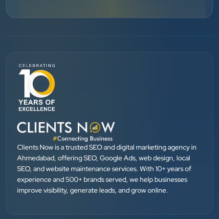
”
★★★★★
BEST SEO SERVICE PROVIDER... 100% RESULT
SEO....
Patel Pinkesh
PP
dhunikart
”
★★★★★
They provide Best digital marketing services in
Ahmedabad. I am fully satisfied as my many patients
Clients Now is a trusted SEO and digital marketing agency in
are driven by Google.
Ahmedabad, offering SEO, Google Ads, web design, local
SEO, and website maintenance services. With 10+ years of
experience and 500+ brands served, we help businesses
Dr. Mohammad Junaid
improve visibility, generate leads, and grow online.
DrJunaid Homeopathy Clinic