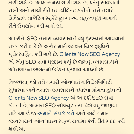
મળી શકે છે, આમ સમય લાગી શકે છે. પરંતુ સાવધાની
રાખી અને સાચી રીતે ઇમ્પ્લીમેન્ટ કરી ને, તમે તમારે
ડિજિટલ માર્કેટિંગ સ્ટ્રેટેજી માં આ મહત્વપૂર્ણ ભાગની
રીતે ઉપયોગ કરી શકો છો.
આ રીતે, SEO તમારા વ્યવસાયને વધુ દ્રશ્યમાં આવવામાં
મદદ કરી શકે છે અને તમારી વ્યવસાયિક વૃદ્ધિને
પ્રોત્સાહિત કરી શકે છે.
Clients Now SEO Agency
એ એવું SEO સેવા પ્રદાન કર્યું છે જેમણે વ્યાવસાયને
ઓનલાઇન જગતમાં ઉચિત પ્રભાવ આપ્યો છે.
નિષ્કર્ષમાં, જો તમે તમારી ઓનલાઈન વિઝિબિલિટી
સુધારવા અને તમારા વ્યવસાયને વધારવા માંગતા હોવ તો
Clients Now SEO Agency
એ આદર્શ SEO સેવા
કંપની છે. અમારા SEO સોલ્યુશન્સ વિશે વધુ જાણવા
માટે આજે જ
અમારો સંપર્ક કરો
અને અમે તમારા
વ્યવસાયને ઑનલાઇન સફળ થવામાં કેવી રીતે મદદ કરી
શકીએ.