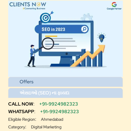
Offers
એસઇઓ (SEO) ના ફાયદા
CALL NOW
:
+91-9924982323
WHATSAPP
:
+91-9924982323
:
Eligible Region
Ahmedabad
:
Category
Digital Marketing